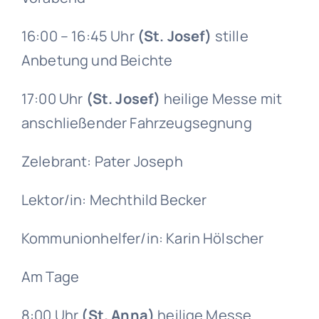
Gruppen
16:00 – 16:45 Uhr
(St. Josef)
stille
Anbetung und Beichte
17:00 Uhr
(St. Josef)
heilige Messe mit
anschließender Fahrzeugsegnung
Zelebrant: Pater Joseph
Lektor/in: Mechthild Becker
Kommunionhelfer/in: Karin Hölscher
Am Tage
8:00 Uhr
(St. Anna)
heilige Messe