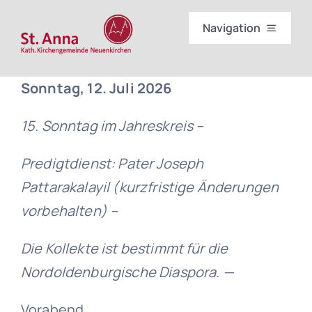
Skip
Navigation
to
content
Start
Sonntag, 12. Juli 2026
Gottesdienste
15. Sonntag im Jahreskreis –
Wir
Predigtdienst: Pater Joseph
Pattarakalayil (kurzfristige Änderungen
Sakramente
vorbehalten) –
Die Kollekte ist bestimmt für die
Einrichtungen
Nordoldenburgische Diaspora. —
Partner im Bistum
Vorabend