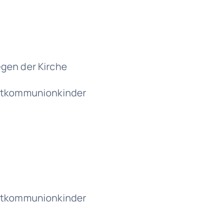
gen der Kirche
rstkommunionkinder
rstkommunionkinder