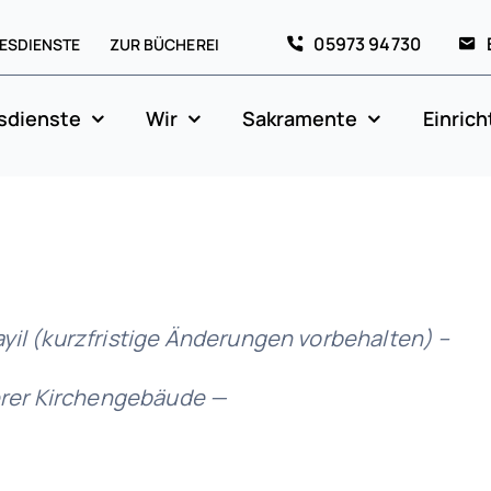
05973 94730
ESDIENSTE
ZUR BÜCHEREI
sdienste
Wir
Sakramente
Einric
yil (kurzfristige Änderungen vorbehalten) –
serer Kirchengebäude —