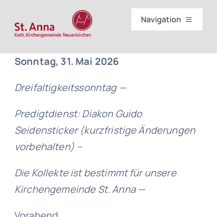
Skip
Navigation
to
content
Start
Sonntag, 31. Mai 2026
Gottesdienste
Dreifaltigkeitssonntag —
Wir
Predigtdienst: Diakon Guido
Seidensticker (kurzfristige Änderungen
Sakramente
vorbehalten) –
Die Kollekte ist bestimmt für unsere
Einrichtungen
Kirchengemeinde St. Anna —
Partner im Bistum
Vorabend