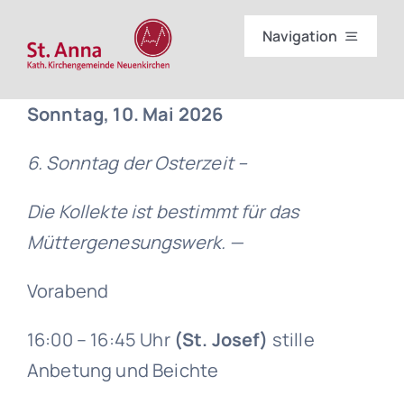
Skip
Navigation
to
content
Start
Sonntag, 10. Mai 2026
Gottesdienste
6. Sonntag der Osterzeit –
Wir
Die Kollekte ist bestimmt für das
Müttergenesungswerk. —
Sakramente
Vorabend
Einrichtungen
16:00 – 16:45 Uhr
(St. Josef)
stille
Anbetung und Beichte
Partner im Bistum