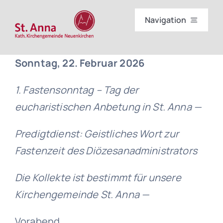
Skip
Navigation
to
content
Start
Sonntag, 22. Februar 2026
Gottesdienste
1. Fastensonntag – Tag der
eucharistischen Anbetung in St. Anna —
Wir
Predigtdienst: Geistliches Wort zur
Sakramente
Fastenzeit des Diözesanadministrators
Die Kollekte ist bestimmt für unsere
Einrichtungen
Kirchengemeinde St. Anna —
Partner im Bistum
Vorabend